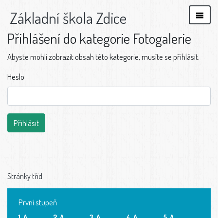
Základní škola Zdice
Přihlášení do kategorie Fotogalerie
Abyste mohli zobrazit obsah této kategorie, musíte se přihlásit.
Heslo
Stránky tříd
První stupeň
1. A
2. A
3. A
4. A
5. A