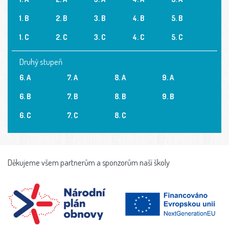
1. B
2. B
3. B
4. B
5. B
1. C
2. C
3. C
4. C
5. C
Druhý stupeň
6. A
7. A
8. A
9. A
6. B
7. B
8. B
9. B
6. C
7. C
8. C
Děkujeme všem partnerům a sponzorům naší školy