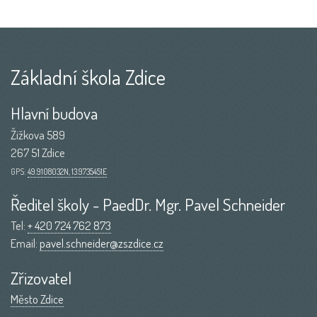
Základní škola Zdice
Hlavní budova
Žižkova 589
267 51 Zdice
GPS:
49.9108032N, 13.9735451E
Ředitel školy - PaedDr. Mgr. Pavel Schneider
Tel:
+ 420 724 762 873
Email:
pavel.schneider@zszdice.cz
Zřizovatel
Město Zdice