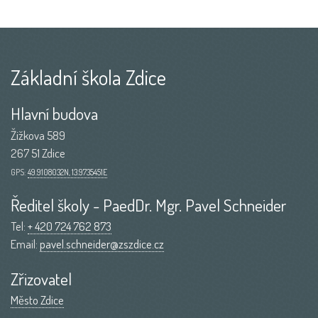
Základní škola Zdice
Hlavní budova
Žižkova 589
267 51 Zdice
GPS:
49.9108032N, 13.9735451E
Ředitel školy - PaedDr. Mgr. Pavel Schneider
Tel:
+ 420 724 762 873
Email:
pavel.schneider@zszdice.cz
Zřizovatel
Město Zdice