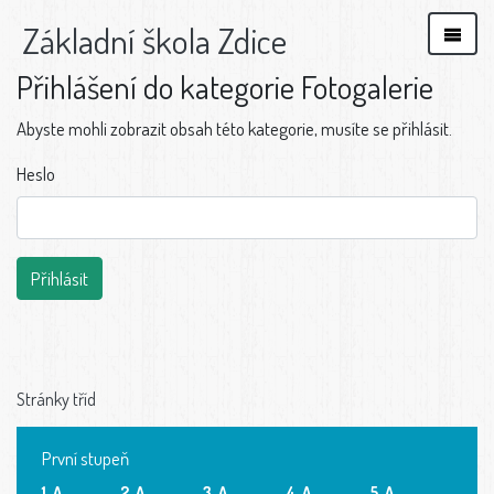
Základní škola Zdice
Přihlášení do kategorie Fotogalerie
Abyste mohli zobrazit obsah této kategorie, musíte se přihlásit.
Heslo
Stránky tříd
První stupeň
1. A
2. A
3. A
4. A
5. A