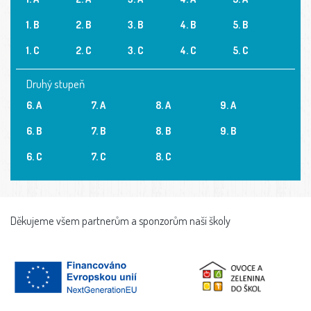
1. B
2. B
3. B
4. B
5. B
1. C
2. C
3. C
4. C
5. C
Druhý stupeň
6. A
7. A
8. A
9. A
6. B
7. B
8. B
9. B
6. C
7. C
8. C
Děkujeme všem partnerům a sponzorům naší školy